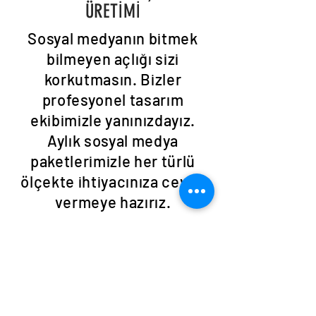
ÜRETİMİ
Sosyal medyanın bitmek
bilmeyen açlığı sizi
korkutmasın. Bizler
profesyonel tasarım
ekibimizle yanınızdayız.
Aylık sosyal medya
paketlerimizle her türlü
ölçekte ihtiyacınıza cevap
vermeye hazırız.
info@storymediaservices.com
| Tel:
0533 267 62 35